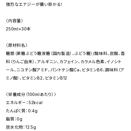
強烈なエナジーが襲い掛かる！
〈内容量〉
250ml×30本
〈原材料名〉
糖類（果糖ぶどう糖液糖（国内製造）、ぶどう糖）/酸味料、炭酸、香
料（りんご由来）、アルギニン、カフェイン、カラメル色素、イノシト
ール、ニコチン酸アミド、パントテン酸Ca、ビタミンB6、調味料（ア
ミノ酸）、ビタミンB2、ビタミンB12
〈栄養成分（100mlあたり）〉
エネルギー：52kcal
たんぱく質：0.4g
脂質：0g
炭水化物：12.5g